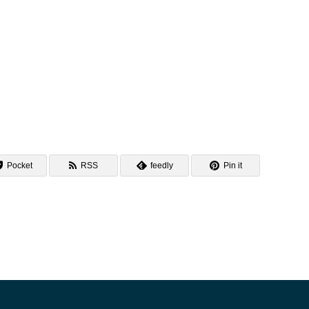
Pocket
RSS
feedly
Pin it