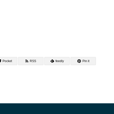
Pocket
RSS
feedly
Pin it