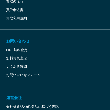
買取の流れ
買取申込書
買取利用規約
お問い合わせ
LINE無料査定
無料買取査定
よくある質問
お問い合わせフォーム
運営会社
会社概要/古物営業法に基づく表記