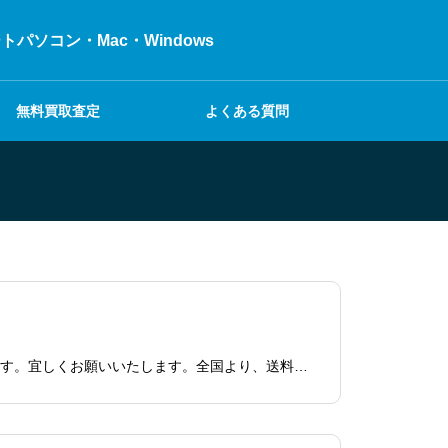
ソコン・Mac・Windows
無料買取査定
よくある質問
本日6/30日14時現在までの買取査定・買取依頼、すべて対応済みです。少々混み合っており、ご迷惑をお掛けしております。宜しくお願いいたします。全国より、送料無料宅配買取にて不用になったパソコン・ジャンク品・故障・壊れているPC買取致します！無料回収も始めました！福