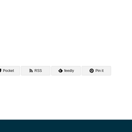
Pocket
RSS
feedly
Pin it